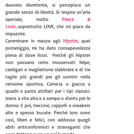
davvero divertente, si percepisce un 
grande senso di libertà. Si respira un'aria 
speciale, molto 
Peace & 
Love
...soprattutto LOVE, che mi piace da 
impazzire.  
Camminare in mezzo agli 
Hipster
, quel 
pomeriggio, mi ha dato consapevolezza 
piena di dove fossi.  Perché gli Hipster 
non passano certo inosservati: felpe, 
cardigan e magliettone slabbrate e di tre 
taglie più grandi per gli uomini nella 
versione sportiva. Camicia o giacca a 
quadri e pants attillati per i tipi classici. 
Jeans a vita alta e a zampa o shorts per le 
donne. E poi, treccine, cappelli e sneakers 
alte e spesso bucate. Perché loro sono 
così, liberi e felici, con addosso quegli 
abiti anticonformisti e stravaganti che 
oggi dettano pure un po' la moda.