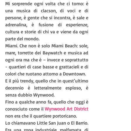
Mi sorprende ogni volta che ci torno: è 
una musica di clacson, di voci e di 
persone, è gente che si incontra, è sale e 
adrenalina, è fusione di esperienze, 
cultura e storie di chi va e viene da ogni 
parte del mondo.
Miami. Che non è solo Miami Beach: sole, 
mare, torrette dei Baywatch e musica ad 
ogni ora ma che è – invece e soprattutto 
- quartieri di case basse e grattacieli e di 
colori che ruotano attorno a Downtown.
E il più trendy, quello che in quest’ultimo 
decennio è letteralmente esploso, è 
senza dubbio Wynwood.
Fino a qualche anno fa, quello che oggi è 
conosciuto come il 
Wynwood Art District 
non era che il quartiere portoricano.
Lo chiamavano Little San Juan o El Barrio. 
Era una zona industriale, malfamata, di 