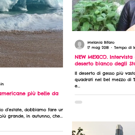
Melania Bifaro
17 mag 2018
Tempo di le
NEW MEXICO. Intervista 
deserto bianco degli St
Il deserto di gesso più vast
quadrati nel bel mezzo di T
min
e...
 americane più belle da
lo d’estate, dobbiamo fare un
più grande, in autunno, che...