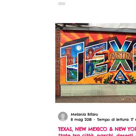
Melania Bifaro
8 mag 2018
Tempo di lettura: 17
TEXAS, NEW MEXICO & NEW YORK
State tra città, parchi, deserti