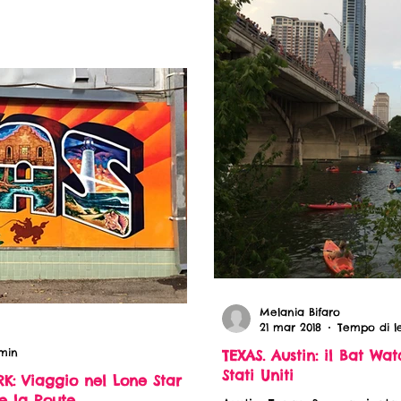
Melania Bifaro
21 mar 2018
Tempo di le
 min
TEXAS. Austin: il Bat Wa
Stati Uniti
: Viaggio nel Lone Star
 e la Route