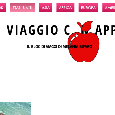
RK
STATI UNITI
ASIA
AFRICA
EUROPA
AMER
N
VIAGGIO
C N
AP
IL BLOG DI VIAGGI DI MELANIA BIFARO