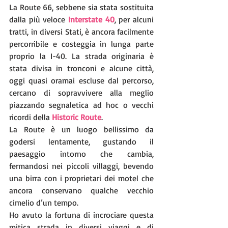
La Route 66, sebbene sia stata sostituita 
dalla più veloce 
Interstate 40
, per alcuni 
tratti, in diversi Stati, è ancora facilmente 
percorribile e costeggia in lunga parte 
proprio la I-40. La strada originaria è 
stata divisa in tronconi e alcune città, 
oggi quasi oramai escluse dal percorso, 
cercano di sopravvivere alla meglio 
piazzando segnaletica ad hoc o vecchi 
ricordi della 
Historic Route
.
La Route è un luogo bellissimo da 
godersi lentamente, gustando il 
paesaggio intorno che cambia, 
fermandosi nei piccoli villaggi, bevendo 
una birra con i proprietari dei motel che 
ancora conservano qualche vecchio 
cimelio d’un tempo.
Ho avuto la fortuna di incrociare questa 
mitica strada in diversi viaggi e di 