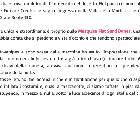
alba e trovarmi di fronte l'immensità del deserto. Nel parco ci sono solo
e Furnace Creek, che segna l'ingresso nella Valle della Morte e che è 
 State Route 190.
 unica e straordinaria: è proprio sulle 
Mesquite Flat Sand Dunes
, una
abbia dorata che si perdono a vista d'occhio e che rendono spettacolare 
tovepipes e sono scesa dalla macchina ho avuto l'impressione che 
! Intorno era buio pesto ed era già tutto chiuso (ristorante incluso!)
chiavi della camera, arrivava qualcuno in reception a  prender
 calore della notte. 
osse ieri: noi tre, adrenaliniche e in fibrillazione per quello che ci as
 infilato i costumi e, quasi a mezzanotte, ci siamo tuffate in piscina
tupendo, in mezzo al nulla, sotto la luce accecante di ogni stella del ci