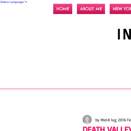
Select Language
▼
HOME
ABOUT ME
NEW YO
I
by Mel
8 lug 2016
Te
DEATH VALLEY.