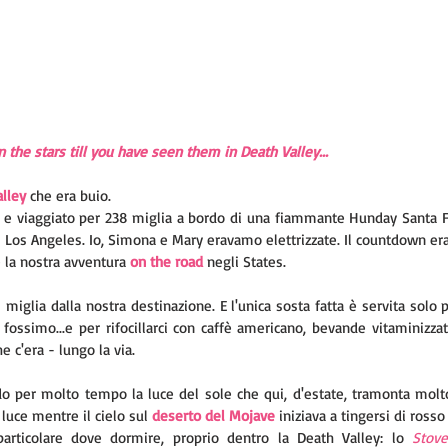
 the stars till you have seen them in Death Valley...
lley
 che era buio. 
o e viaggiato per 238 miglia a bordo di una fiammante Hunday Santa F
i Los Angeles. Io, Simona e Mary eravamo elettrizzate. Il countdown era 
e la nostra avventura 
on the road 
negli States. 
 miglia dalla nostra destinazione. E l'unica sosta fatta è servita solo 
fossimo...e per rifocillarci con caffè americano, bevande vitaminizzat
e c'era - lungo la via.  
o per molto tempo la luce del sole che qui, d'estate, tramonta molto 
 luce mentre il cielo sul 
deserto del Mojave
 iniziava a tingersi di rosso 
articolare dove dormire, proprio dentro la Death Valley: lo 
Stov