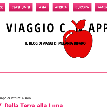
RK
STATI UNITI
ASIA
AFRICA
EUROPA
AMER
N
VIAGGIO
C N
AP
IL BLOG DI VIAGGI DI MELANIA BIFARO
mpo di lettura: 6 min
 Dalla Terra alla Luna