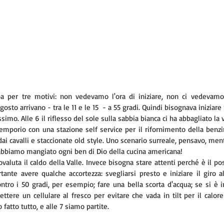
lba per tre motivi: non vedevamo l'ora di iniziare, non ci vedevamo 
sto arrivano - tra le 11 e le 15  - a 55 gradi. Quindi bisognava iniziare 
simo. Alle 6 il riflesso del sole sulla sabbia bianca ci ha abbagliato la v
 emporio con una stazione self service per il rifornimento della benzin
 dai cavalli e staccionate old style. Uno scenario surreale, pensavo, me
abbiamo mangiato ogni ben di Dio della cucina americana!
aluta il caldo della Valle. Invece bisogna stare attenti perché è il post
tante avere qualche accortezza: svegliarsi presto e iniziare il giro al
ontro i 50 gradi, per esempio; fare una bella scorta d'acqua; se si è 
tere un cellulare al fresco per evitare che vada in tilt per il calore 
fatto tutto, e alle 7 siamo partite.