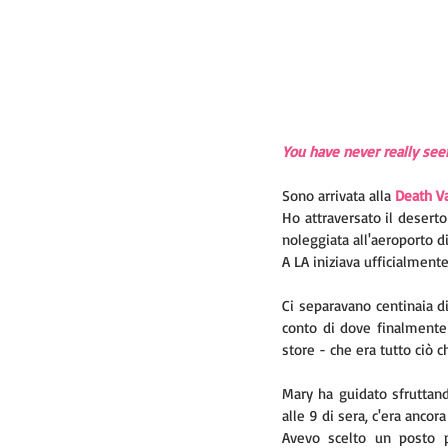
You have never really seen
Sono arrivata alla 
Death Va
Ho attraversato il desert
noleggiata all'aeroporto d
A LA iniziava ufficialment
Ci separavano centinaia di
conto di dove finalmente 
store - che era tutto ciò ch
Mary ha guidato sfruttand
alle 9 di sera, c'era ancora
Avevo scelto un posto p