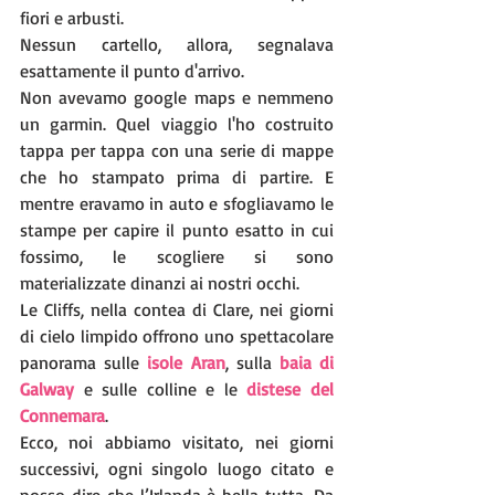
fiori e arbusti. 
Nessun cartello, allora, segnalava 
esattamente il punto d'arrivo. 
Non avevamo google maps e nemmeno 
un garmin. Quel viaggio l'ho costruito 
tappa per tappa con una serie di mappe 
che ho stampato prima di partire. E 
mentre eravamo in auto e sfogliavamo le 
stampe per capire il punto esatto in cui 
fossimo, le scogliere si sono 
materializzate dinanzi ai nostri occhi.
Le Cliffs, nella contea di Clare, nei giorni 
di cielo limpido offrono uno spettacolare 
panorama sulle 
isole Aran
, sulla 
baia di 
Galway
 e sulle colline e le 
distese del 
Connemara
.
Ecco, noi abbiamo visitato, nei giorni 
successivi, ogni singolo luogo citato e 
posso dire che l’Irlanda è bella tutta. Da 