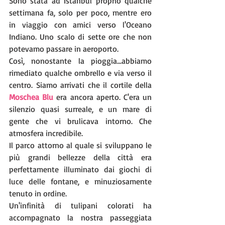
Sono stata ad Istanbul proprio qualche 
settimana fa, solo per poco, mentre ero 
in viaggio con amici verso l'Oceano 
Indiano. Uno scalo di sette ore che non 
potevamo passare in aeroporto.
Così, nonostante la pioggia...abbiamo 
rimediato qualche ombrello e via verso il 
centro. Siamo arrivati che il cortile della 
Moschea Blu
 era ancora aperto. C'era un 
silenzio quasi surreale, e un mare di 
gente che vi brulicava intorno. Che 
atmosfera incredibile. 
Il parco attorno al quale si sviluppano le 
più grandi bellezze della città era 
perfettamente illuminato dai giochi di 
luce delle fontane, e minuziosamente 
tenuto in ordine. 
Un'infinità di tulipani colorati ha 
accompagnato la nostra passeggiata 