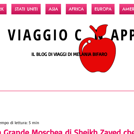
RK
STATI UNITI
ASIA
AFRICA
EUROPA
AMER
N
VIAGGIO
C N
AP
IL BLOG DI VIAGGI DI MELANIA BIFARO
empo di lettura: 5 min
a Grande Moschea di Sheikh Zayed ch