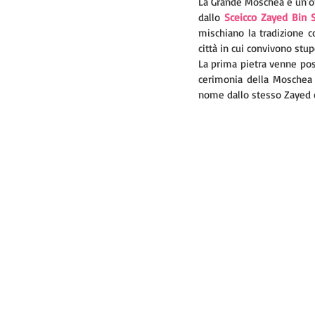
La Grande Moschea è un'o
dallo 
Sceicco Zayed Bin 
mischiano la tradizione c
città in cui convivono stup
La prima pietra venne posa
cerimonia della Moschea f
nome dallo stesso Zayed c