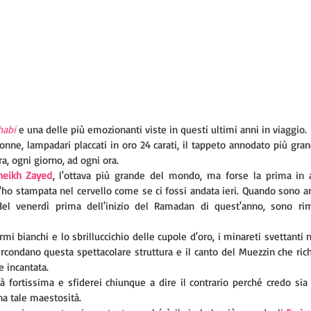
habi
 e una delle più emozionanti viste in questi ultimi anni in viaggio. 
onne, lampadari placcati in oro 24 carati, il tappeto annodato più gra
a, ogni giorno, ad ogni ora. 
heikh Zayed
, l'ottava più grande del mondo, ma forse la prima in a
 l'ho stampata nel cervello come se ci fossi andata ieri. Quando sono ar
el venerdì prima dell'inizio del Ramadan di quest'anno, sono rim
mi bianchi e lo sbrilluccichio delle cupole d'oro, i minareti svettanti nel
rcondano questa spettacolare struttura e il canto del Muezzin che rich
 incantata. 
à fortissima e sfiderei chiunque a dire il contrario perché credo sia 
una tale maestosità.