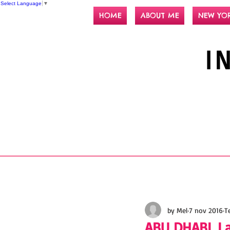
Select Language
▼
HOME
ABOUT ME
NEW YO
I
by Mel
7 nov 2016
T
ABU DHABI. L