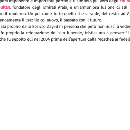
pera imponente e importante perché è il simbolo più vero degli 
Emira
Sultan
, fondatore degli Emirati Arabi, è un'armoniosa fusione di stili 
on il moderno. Un po' come tutto quello che si vede, del resto, ad A
endamente il vecchio col nuovo, il passato con il futuro. 
ta proprio dallo Sceicco Zayed in persona che però non riuscì a vedern
u proprio la celebrazione del suo funerale, tristissimo a pensarci! 
he fu sepolto qui nel 2004 prima dell'apertura della Moschea ai fedeli