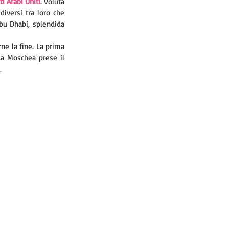
ti Arabi Uniti
. Voluta 
diversi tra loro che 
bu Dhabi, splendida 
e la fine. La prima 
La Moschea prese il 
. 