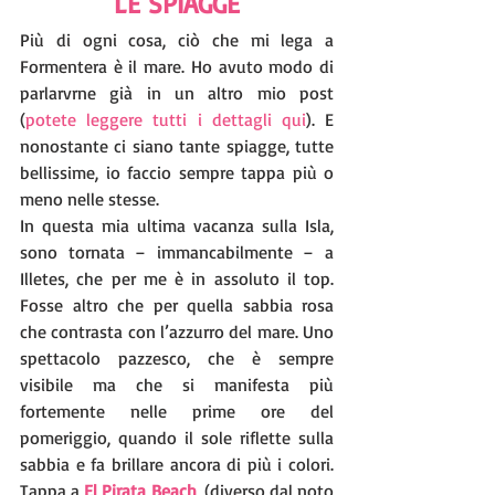
LE SPIAGGE
Più di ogni cosa, ciò che mi lega a 
Formentera è il mare. Ho avuto modo di 
parlarvrne già in un altro mio post 
(
potete leggere tutti i dettagli qui
). E 
nonostante ci siano tante spiagge, tutte 
bellissime, io faccio sempre tappa più o 
meno nelle stesse.
In questa mia ultima vacanza sulla Isla, 
sono tornata – immancabilmente – a 
Illetes, che per me è in assoluto il top. 
Fosse altro che per quella sabbia rosa 
che contrasta con l’azzurro del mare. Uno 
spettacolo pazzesco, che è sempre 
visibile ma che si manifesta più 
fortemente nelle prime ore del 
pomeriggio, quando il sole riflette sulla 
sabbia e fa brillare ancora di più i colori. 
Tappa a 
El Pirata Beach
, (diverso dal noto 