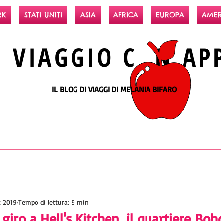
RK
STATI UNITI
ASIA
AFRICA
EUROPA
AMER
N
VIAGGIO
C N
AP
IL BLOG DI VIAGGI DI MELANIA BIFARO
c 2019
Tempo di lettura: 9 min
iro a Hell's Kitchen, il quartiere Boh