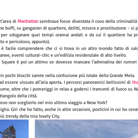
t'area di 
Manhattan
 sembrava fosse diventata il covo della criminalità 
he buffi, su gangaster di quartiere, delitti, misera e prostituzione - si p
 per sdoganare quei tempi oramai andati e da cui il quartiere ha pr
to e pericoloso, appunto).
 è facile comprendere che ci si trova in un altro mondo fatto di salott
nee, eventi cultural-chic e un'edilizia residenziale di alto livello.
 Square è poi un attimo se dovesse mancare l'adrenalina dei rumori 
 in pochi blocchi sarete nella confusione più totale della Grande Mela.
ad essere vissuto all'aria aperta. I percorsi panoramici bellissimi di 
Hu
 fiume, oltre che i pomeriggi in relax a godersi i tramonti di fuoco su N
ttangolo della città.
otevo non sceglierlo nel mio ultimo viaggio a New York?
glio. Giri che ho fatto, anche in altre occasioni, posticini in cui ho cena
iù trendy della mia lovely City.