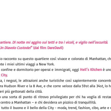
rtiere. Di notte mi aggiro sui tetti e tra i vicoli, e vigilo nell'oscurità. 
 Un Diavolo Custode!
" (dal film DareDavil)
mio racconto su questo quartiere così vivace e colorato di Manhattan, c
te i miei ultimi viaggi a New York.
 confine e dormitorio per operai e immigrati, oggi 
Hell’s Kitchen
 è uno
 City
. 
urna, i negozi, le attrazioni anche turistiche così sapientemente concent
 Hudson River e la 8 Ave, e che corre veloce dalla 59st alla 34st, lo h
ri più gettonati della città.
 una sorta di punto di ritrovo privilegiato per chi ha voglia di restar
centro a Manhattan – e chi desidera un pizzico di tranquillità. 
tutto il buono e il bello della City - moda, trend, fashion, cibo, arte e