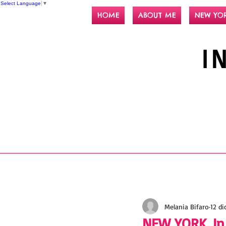
Select Language
▼
HOME
ABOUT ME
NEW YO
I
Melania Bifaro
12 di
NEW YORK. In g