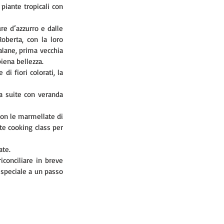
piante tropicali con 
e d’azzurro e dalle 
oberta, con la loro 
lane, prima vecchia 
piena bellezza.
i fiori colorati, la 
a suite con veranda 
con le marmellate di 
nte cooking class per 
te. 
iconciliare in breve 
 speciale a un passo 