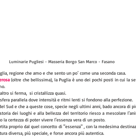
Luminarie Pugliesi - Masseria Borgo San Marco - Fasano
uglia, regione che amo e che sento un po’ come una seconda casa. 
erosa
 (oltre che bellissima), la Puglia è uno dei pochi posti in cui la 
mo. 
ltro si ferma,  si cristallizza quasi.
sfera parallela dove intensità e ritmi lenti si fondono alla perfezione.
l Sud e che a queste cose, specie negli ultimi anni, bado ancora di pi
storia dei luoghi e alla bellezza del territorio riesco a mescolare l'an
ho la certezza di poter vivere l'essenza vera di un posto. 
rtita proprio dal quel concetto di "essenza" , con la medesima destinaz
ura diversa, più speciale, e forse ancora più autentica.