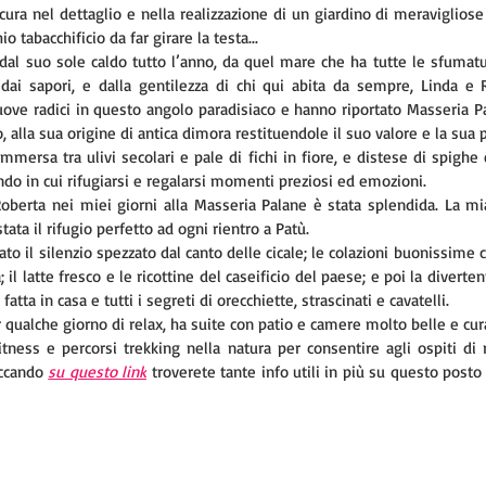
ura nel dettaglio e nella realizzazione di un giardino di meravigliose 
o tabacchificio da far girare la testa...
dal suo sole caldo tutto l’anno, da quel mare che ha tutte le sfumatur
 dai sapori, e dalla gentilezza di chi qui abita da sempre, Linda e R
uove radici in questo angolo paradisiaco e hanno riportato Masseria Pa
, alla sua origine di antica dimora restituendole il suo valore e la sua 
mmersa tra ulivi secolari e pale di fichi in fiore, e distese di spighe e d
do in cui rifugiarsi e regalarsi momenti preziosi ed emozioni.
Roberta nei miei giorni alla Masseria Palane è stata splendida. La mi
tata il rifugio perfetto ad ogni rientro a Patù. 
to il silenzio spezzato dal canto delle cicale; le colazioni buonissime 
; il latte fresco e le ricottine del caseificio del paese; e poi la diverte
fatta in casa e tutti i segreti di orecchiette, strascinati e cavatelli. 
 qualche giorno di relax, ha suite con patio e camere molto belle e cura
itness e percorsi trekking nella natura per consentire agli ospiti di r
ccando 
su questo link
 troverete tante info utili in più su questo posto