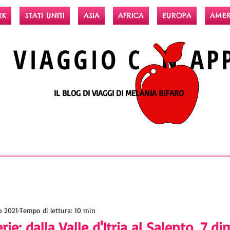
RK
STATI UNITI
ASIA
AFRICA
EUROPA
AMER
N
VIAGGIO
C N
AP
IL BLOG DI VIAGGI DI MELANIA BIFARO
o 2021
Tempo di lettura: 10 min
ie: dalla Valle d'Itria al Salento, 7 d