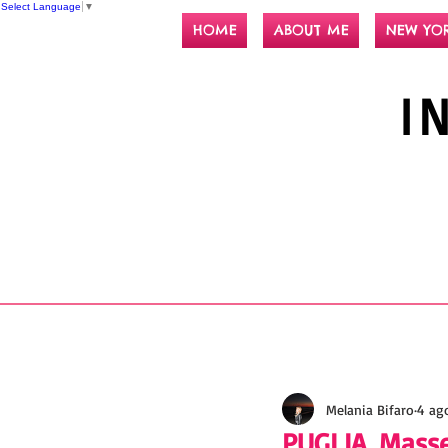
Select Language
▼
HOME
ABOUT ME
NEW YO
I
Melania Bifaro
4 ag
PUGLIA. Masser