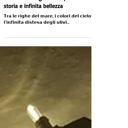
PUGLIA. In tour tra masserie e dimore
storiche: 8 luoghi da scoprire tra
storia e infinita bellezza
𝗧𝗿𝗮 𝗹𝗲 𝗿𝗶𝗴𝗵𝗲 𝗱𝗲𝗹 𝗺𝗮𝗿𝗲, 𝗶 𝗰𝗼𝗹𝗼𝗿𝗶 𝗱𝗲𝗹 𝗰𝗶𝗲𝗹𝗼 𝗲
𝗹’𝗶𝗻𝗳𝗶𝗻𝗶𝘁𝗮 𝗱𝗶𝘀𝘁𝗲𝘀𝗮 𝗱𝗲𝗴𝗹𝗶 𝘂𝗹𝗶𝘃𝗶...