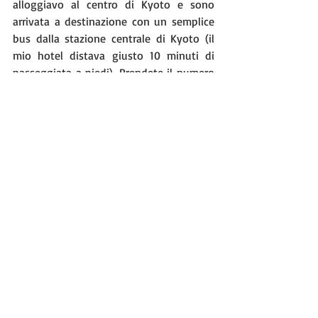
alloggiavo al centro di Kyoto e sono 
arrivata a destinazione con un semplice 
bus dalla stazione centrale di Kyoto (il 
mio hotel distava giusto 10 minuti di 
passeggiata a piedi). Prendete il numero 
2, il 101 o il 205. Il viaggio in autobus vi 
piacerà molto: dalla stazione in 40 minuti 
avrete una bella panoramica della città. 
Kyoto ha un’atmosfera particolare, è una 
città in cui si ha sempre la sensazione di 
sentirsi un po’ a casa non soltanto per la 
minimalità dei suoi spazi ma anche, e 
soprattutto, per l’estrema gentilezza e 
discrezione delle persone che ci vivono.