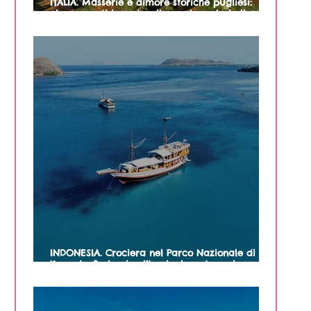
ITALIA. Masserie e dimore storiche pugliesi:
cinque posti incantevoli per vivere la bellezza
e le tradizioni della Puglia
INDONESIA. Crociera nel Parco Nazionale di
Komodo: 3 giorni nell'arcipelago tra spiagge
incantevoli, draghi e tartarughe