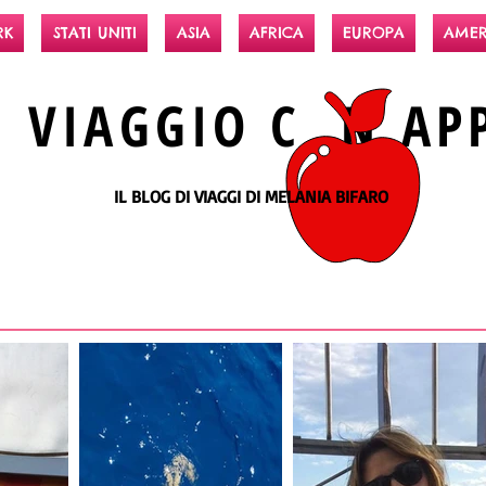
RK
STATI UNITI
ASIA
AFRICA
EUROPA
AMER
N
VIAGGIO
C N
AP
IL BLOG DI VIAGGI DI MELANIA BIFARO