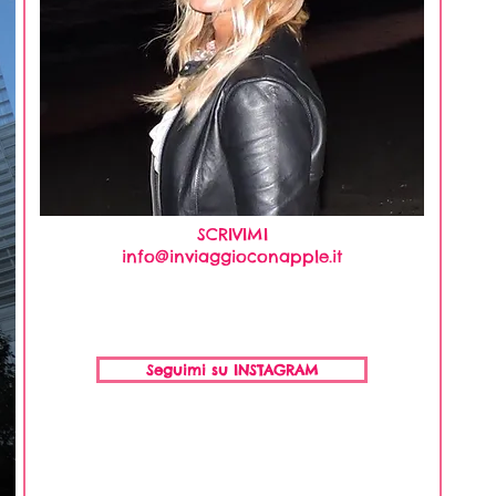
SCRIVIMI
info@inviaggioconapple.it
Seguimi su INSTAGRAM