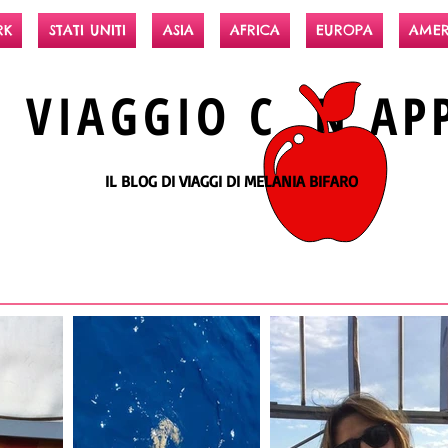
RK
STATI UNITI
ASIA
AFRICA
EUROPA
AMER
N
VIAGGIO
C N
AP
IL BLOG DI VIAGGI DI MELANIA BIFARO