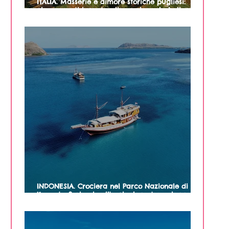
ITALIA. Masserie e dimore storiche pugliesi:
cinque posti incantevoli per vivere la bellezza
e le tradizioni della Puglia
INDONESIA. Crociera nel Parco Nazionale di
Komodo: 3 giorni nell'arcipelago tra spiagge
incantevoli, draghi e tartarughe