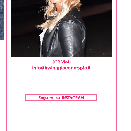
SCRIVIMI
info@inviaggioconapple.it
Seguimi su INSTAGRAM