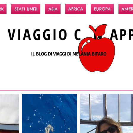
RK
STATI UNITI
ASIA
AFRICA
EUROPA
AMER
N
VIAGGIO
C N
AP
IL BLOG DI VIAGGI DI MELANIA BIFARO