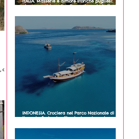
ITALIA. Masserie e dimore storiche pugliesi:
cinque posti incantevoli per vivere la bellezza
e le tradizioni della Puglia
, che
INDONESIA. Crociera nel Parco Nazionale di
Komodo: 3 giorni nell'arcipelago tra spiagge
incantevoli, draghi e tartarughe