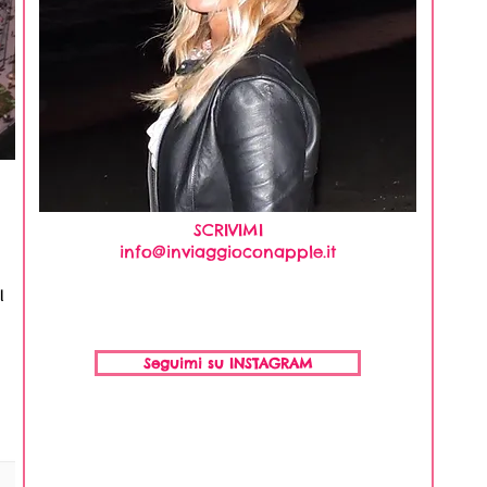
SCRIVIMI
info@inviaggioconapple.it
l
Seguimi su INSTAGRAM